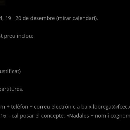
4, 19 i 20 de desembre (mirar calendari).
st preu inclou:
ustificat)
partitures.
 + telèfon + correu electrònic a baixllobregat@fcec.c
6 – cal posar el concepte: «Nadales + nom i cognom