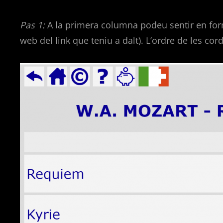
Pas 1:
A la primera columna podeu sentir en for
web del link que teniu a dalt). L’ordre de les cor