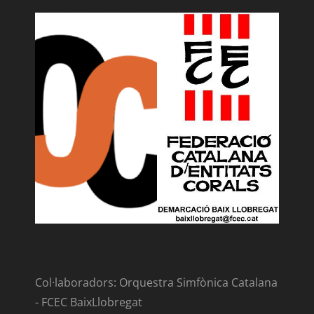
Col·laboradors: Orquestra Simfònica Catalana
- FCEC BaixLlobregat