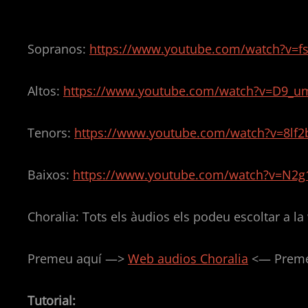
Sopranos:
https://www.youtube.com/watch?v=
Altos:
https://www.youtube.com/watch?v=D9_
Tenors:
https://www.youtube.com/watch?v=8lf
Baixos:
https://www.youtube.com/watch?v=N2
Choralia: Tots els àudios els podeu escoltar a l
Premeu aquí —>
Web audios Choralia
<— Premeu
Tutorial: