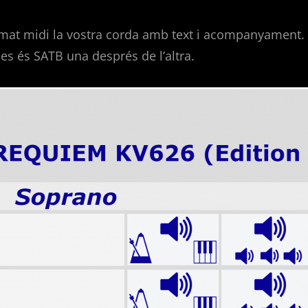
mat midi la vostra corda amb text i acompanyament. (
des és SATB una després de l’altra.