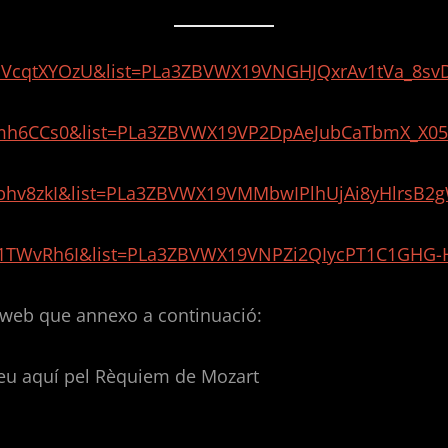
fsVcqtXYOzU&list=PLa3ZBVWX19VNGHJQxrAv1tVa_8sv
umh6CCs0&list=PLa3ZBVWX19VP2DpAeJubCaTbmX_X05
2bhv8zkI&list=PLa3ZBVWX19VMMbwIPlhUjAi8yHlrsB2
g1TWvRh6I&list=PLa3ZBVWX19VNPZi2QIycPT1C1GHG-
a web que annexo a continuació:
 aquí pel Rèquiem de Mozart